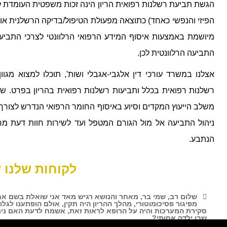
הגשת תביעת רשלנות רפואית הריון הינה זכות משפטית העומדת
הפיזי והנפשי כאחד) כתוצאה מפעולת הטיפול/בדיקה הרשלנית או
מיושמת באמצעות איסוף המידע הרפואי הרלוונטי לצרכי התבי
התביעה הרלוונטית לכן.
אצלנו במשרד עורכי דין אלגבי-אגבלי ושות', תוכלו למצוא מגו
רשלנות רפואית בכלל ותביעות רשלנות רפואית בהריון בפרט. ש
משלב הייעוץ המקדים וסיוע באיסוף החומר הרפואי הנדרש לצורך 
ניהול התביעה אל מול הגורם המטפל ועד לשירות חוות דעת מר
הנתבע.
לקוחות שלנו 
שלום רב, שמי בר, מאחר והנושא רגיש מאד אני שואלת בשם אחות
מפיגור פסיכומוטורי, מהלך ההריון היה תקין, אולם הופתענו ל
סקירת המערכות והיה על הרופא לראות זאת, אשמח לדעת האם ניתן
שבו ילדה אחותי?