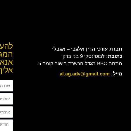
להער
חברת עורכי הדין
אלגבי – אגבלי
המגי
כתובת:
ז'בוטינסקי 9 בני ברק
אנא 
מתחם BBC מגדל הכשרת הישוב קומה 5
אליך
מייל:
al.ag.adv@gmail.com