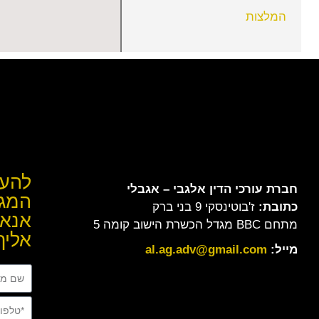
המלצות
להער
חברת עורכי הדין
אלגבי – אגבלי
המגי
כתובת:
ז'בוטינסקי 9 בני ברק
אנא 
מתחם BBC מגדל הכשרת הישוב קומה 5
אליך
מייל:
al.ag.adv@gmail.com