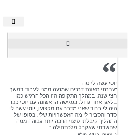
הישגי אלגבי
שירותים נוספים
מידע מקצועי
רשלנות רפואית
מן התקשורת
יוסי עשה לי סדר
“עברתי תאונת דרכים שמנעה ממני לעבוד במשך
חצי שנה. במהלך התקופה הזו הכל הרגיש כמו
בלאגן אחד גדול. בפגישה הראשונה עם יוסי כבר
היה לי ברור שאני מדבר עם מקצוען, יוסי עשה לי
סדר והסביר לי מה האפשרויות שלי. בסופו של
התהליך קיבלתי פיצוי הרבה יותר גבוהה ממה
שחשבתי שאקבל מלכתחילה “
ג. מאירי, בן 40, חולון