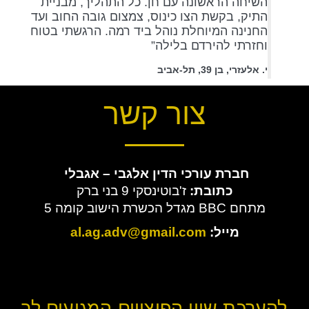
השיחה הראשונה עם חן. כל התהליך, מבניית
התיק, בקשת הצו כינוס, צמצום גובה החוב ועד
החנינה המיוחלת נוהל ביד רמה. הרגשתי בטוח
וחזרתי להירדם בלילה”
י. אלעזרי, בן 39, תל-אביב
צור קשר
חברת עורכי הדין
אלגבי – אגבלי
כתובת:
ז'בוטינסקי 9 בני ברק
מתחם BBC מגדל הכשרת הישוב קומה 5
מייל:
al.ag.adv@gmail.com
להערכת שווי הפיצויים המגיעים לך