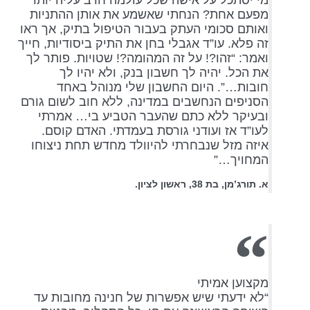
מי יסתכל על אישה שכל עולמה חרב עליה יותר
מפעם אחת? הנחתי שאשמע את אותן ההתניות
ואותם סכומי העתק בעבור הטיפול בתיק, אך ראו
זה פלא. עו”ד אגבלי בחן את התיק ביסודיות, חייך
ואמר: “זהו?! על זה המהומה?! שטויות. פותר לך
את הכל. יהיה לך חשבון בנק, ולא יהיו לך
חובות…”. היום החשבון שלי מנוהל באחד
הסניפים הנחשבים במדינה, ללא חוב לשום גורם
ובעיקר ללא כתם שהעבר הטביע בי… אמרתי
לעו”ד אז ועודני גורסת בעמדתי. האדם קוסם.
איזה מזל שנבחרתי להיוולד מחדש תחת ניצוחו
המחויך…”
א. תורג’מן, בת 38, ראשון לציון.
מקצוען אמיתי
“לא ידעתי שיש אפשרות של חנינה מחובות עד