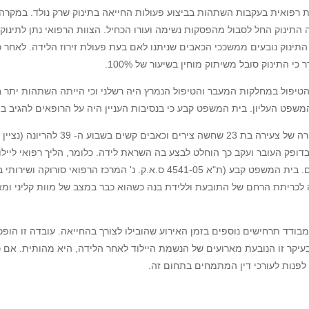
ם הייתה רשלנות רפואית בעקבות השתהות בביצוע פעולות החייאה בתינוק שרק נולד
 התינוק החל לסבול מהפסקות נשימה ועורו הכחיל. הצוות הרפואי נתן לתינו
 התינוק נובעים ממשככי הכאבים שניתנו לאם בעת פעולת זירוז הלידה. לאח
התינוק סובל משיתוק מוחין בשיעור של 100%.
ת הטיפול במחלקות המעבר והטיפול הנמרץ היה רשלני וכי הייתה השתהות ית
שפט העליון. בית המשפט קבע כי בנסיבות העניין היה על הרופאים להגיב בצ
סיפור נוסף של קביעת רשלנות רפואית ב
פק העובר ועקב כך הוחלט לבצע בה השראת לידה. כלומר, הליך רפואי ליילוד ה
על ידי הזלפת פיטוצין לוריד של היולדת, שמגביר ומאיץ את התכווצויות הרחם. בי
ה לכריתת הרחם של התובעת וללידת בנה כשהוא כבר במצב של מוות קליני ומא
המבודד תרחישים נוספים בזמן האירוע שהובילו לצורך בהחייאה. עובדה זו ה
, בעיקר זו הנובעת מארועים של הנשמת היילוד לאחר הלידה, היא מהותית. אם
לפנות לעורכי דין המתמחים בתחום זה.