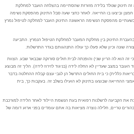
. במקרה זה תינוק שנולד בלידה מזורזת שהסתיימה בהצלחה הועבר למחלקת
ק חמצן וביצעו בו החייאה. לאחר כחצי שעה סבל התינוק מהפסקת נשימה
ר כשעתיים מהפסקת הנשימה הראשונה התינוק הועבר למחלקה לטיפול נמרץ
ר בהעברת התינוק בין מחלקת המעבר למחלקת הטיפול הנמרץ. התביעה
ורה שונה וכיון שלא פעלו כך עולה התנהגותם בגדר התרשלות.
מתן החייאה לתינוק שנולד הוא סיפורה של צעירה בת 23 שחשה צירים וכאבים קשים בשבוע ה- 39 להריונה (נציין כי זה הוא לה הריון שני) והופנתה לבית חולים סורוקה שבבאר שבע. הצוות
עובר במצב שעדיין לא החלה לידה (בניגוד לזירוז לידה). הליך זה מבוצע
ת המשפט קבע (ת"א 4541-05 ס.א.ק. נ' המרכז הרפואי סורוקה ושירותי בריאות כללית) כי בית החולים התרשל הן לגבי עצם קבלת ההחלטה בדבר
מצי ההחייאה שבוצעו בתינוק לא הועילו בשלב זה. בעקבות כך, בית
ופכת את הקביעה לרשלנות רפואית בעת הנשמת היילוד לאחר הלידה למורכבת
 כהורים טריים, חלילה נוצרה מציאות בה אתם עומדים בפני ארוע דומה של