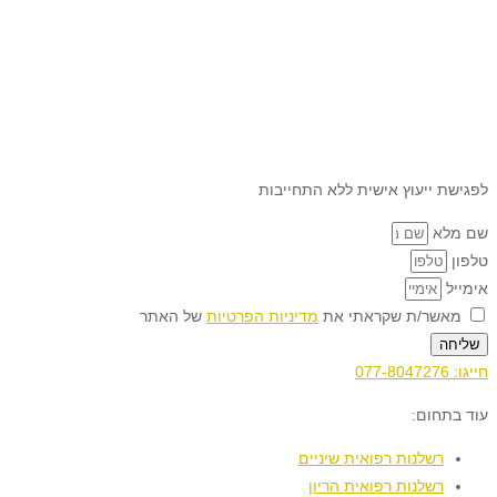
לפגישת ייעוץ אישית ללא התחייבות
שם מלא
טלפון
אימייל
מאשר/ת שקראתי את
מדיניות הפרטיות
של האתר
שליחה
חייגו:
077-8047276
עוד בתחום:
רשלנות רפואית שיניים
רשלנות רפואית הריון