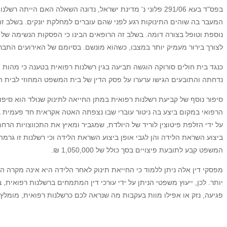
בפס"ד בעא 291/06 פלוני נ' מדינת ישראל, נדונה השאלה הא
המעבר בה שוהים התינוקות רגע לפני שהם עוברים למחלקת יונקים. בשלב זה
נוספת וטופל בצורה דומה. בשלב זה הרופאים הבינו כי הפסקות הנשימה של
לצורך בירור מעמיק יותר במצבו, כשהוא מונשם. בסיומם של האירועים התברר כי 
כנגד בית חולים סורוקה הוגשה תביעה בגין רשלנות רפואית בטענה כי מהו
נדחתה והתובעים הגישו ערערו על פסק הדין של בית המשפט המחוזי לבית המ
הרפואי במקום ביצע בה ניטור עוברי שבו נצפתה האטה אקראית חד פעמית בדו
ביצוע השראת הלידה והן לגבי אופן ביצוע השראת הלידה וכי רשלנות זו גרמ
המשפט קבע לתובעת פיצויים בסך כולל של 1,050,000 ₪.
מפסקי דין אלה ניתן ללמוד כי החייאת תינוק לאחר הלידה היא אינה מקרה 
יותר. לכן, ייעוץ משפטי הניתן על ידי עורכי דין המתמחים ברשלנות רפואית
פגיעה, נזק או אפילו מוות בעקבות מה שנראה לכם כרשלנות רפואית, מומלץ 