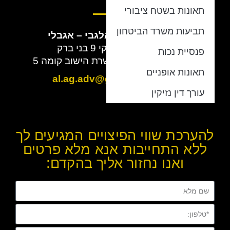
תאונות בשטח ציבורי
תביעות משרד הביטחון
חברת עורכי הדין
אלגבי – אגבלי
כתובת:
ז'בוטינסקי 9 בני ברק
פנסיית נכות
מתחם BBC מגדל הכשרת הישוב קומה 5
תאונות אופניים
מייל:
al.ag.adv@gmail.com
עורך דין נזיקין
להערכת שווי הפיצויים המגיעים לך
ללא התחייבות אנא מלא פרטים
ואנו נחזור אליך בהקדם: