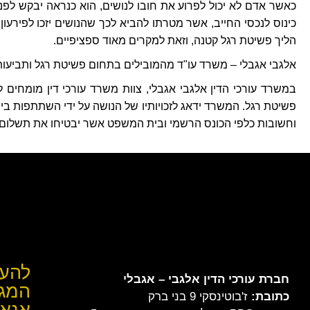
כאשר אדם לא יכול לפרוע את חובו לנושים, הוא כנראה יבקש לפנ
כינוס לנכסי החייב, אשר מטרתו להביא לכך שהנושים יזכו לפירעו
הליך פשיטת רגל קטנה, וזאת למקרים מאוד ספציפיים.
אלגבי אגבלי – משרד עו"ד מהמובילים בתחום פשיטת רגל ותביעות
במשרד עורכי הדין אלגבי אגבלי, צוות משרד עורכי דין מומחים ל
פשיטת רגל. המשרד ידאג לזכויותיו של הנושה על ידי השתתפות בי
וחשובות כלפי הכונס הרשמי ובית המשפט אשר יבטיחו את תשלום 
להער
חברת עורכי הדין
אלגבי – אגבלי
המגי
כתובת:
ז'בוטינסקי 9 בני ברק