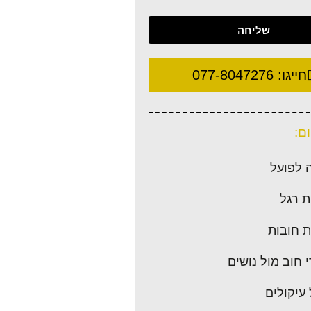
שליחה
חייגו:
077-8047276
ם:
 לפועל
 רגל
 חובות
 חוב מול נושים
 עיקולים