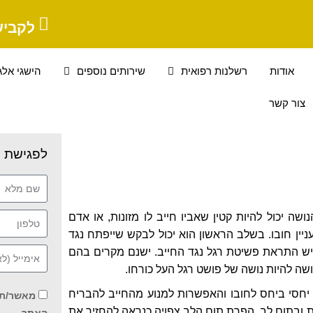
לקביע
אודות
רשלנות רפואית
שירותים נוספים
הישגי אלג
צור קשר
לפגישת י
שה יכול להיות קטין שאביו חייב לו מזונות, או אדם
ניין חובו. בשלב הראשון הוא יכול לבקש שייפתח נגד
הגיש התראת פשיטת רגל נגד החייב. ישנם מקרים בהם
ה להיות נושה של פושט רגל העל כורחו.
 יחסי ביחס לחובו והאפשרות למנוע מהחייב להבריח
מאשר/ת
ת ובתום לב. הפרת תום הלב צפויה כנראה להחזיר את