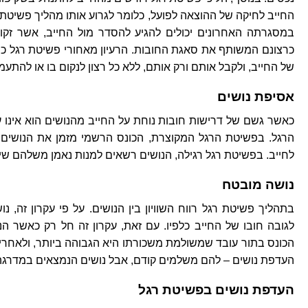
החייב לחיקה של ההוצאה לפועל, כלומר לגרוע אותו מהליך פשיטת
במסגרתה האחרונים יכולים להגיע להסדר מול החייב, אשר זקו
כרצונם המשותף את סאגת החובות. הרעיון מאחורי פשיטת רגל כרע
של החייב, ולקבל אותם ורק אותם, ללא כל רצון לנקום בו או להתעמר
אסיפת נושים
כאשר גשם של דרישות חובות נוחת על החייב מהנושים הוא אינו 
הרגל. בפשיטת הרגל המקוצרת, הכונס הרשמי מזמן את הנושי
לחייב. בפשיטת רגל רגילה, הנושים רשאים למנות נאמן משלהם שי
נושה מובטח
בתהליך פשיטת רגל רווח השוויון בין הנושים. על פי עקרון זה, נ
לגובה חובו של החייב כלפיו. עם זאת, עקרון זה חל רק כאשר ה
הכונס בתור עובד שמשולמת משכורתו היא הגבוהה ביותר, ולאחריה 
העדפת נושים – להם משלמים קודם, אבל נושים הנמצאים במדרגה ח
העדפת נושים בפשיטת רגל