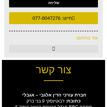
שליחה
חייגו:
077-8047276
עוד בתחום:
צור קשר
חברת עורכי הדין
אלגבי – אגבלי
כתובת:
ז'בוטינסקי 9 בני ברק
מתחם BBC מגדל הכשרת הישוב קומה 5