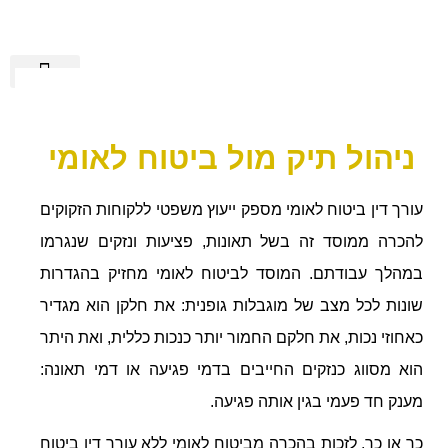
הישגי אלגבי
שירותים נוספים
מידע מקצועי
רשלנות רפואית
מן התקשורת
ניהול תיק מול ביטוח לאומי
עורך דין ביטוח לאומי מספק ייעוץ משפטי ללקוחות הזקוקים
להכרה ממוסד זה בשל תאונות, פציעות ונזקים שנגרמו
במהלך עבודתם. המוסד לביטוח לאומי מחזיק בהגדרות
שונות לכל מצב של מוגבלות גופנית: את חלקן הוא מגדיר
כאחוזי נכות, את חלקם החמור יותר כנכות כללית, ואת היתר
הוא מסווג כנזקים החייבים בדמי פגיעה או דמי תאונה:
מענק חד פעמי בגין אותה פגיעה.
כך או כך, לזכות בהכרה מביטוח לאומי ללא עורך דין ביטוח