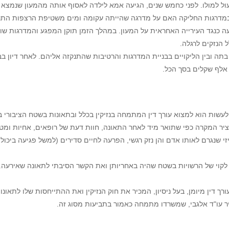
ול למולו. לפני כחמש שנים, הגיעה אמא לילדה לאסוף אותה מהמעון שנמצא 
 במדרגות החליקה האם על מדרגה שהייתה עקומה ומים משטיפת הרצפות התנ
יעה כנגד העירייה האחראית על המעון. במהלך הזמן תוקן המפגע והמדרגות ש
תה ובין הליקויים בבניית המדרגות והרטיבות שהתנקזה אליהם. לאחר דיון ב
שות הוא למצוא עורך דין המתמחה בנזיקין בכלל ובתאונות בשטח הציבורי ב
קציר המקרה כפי שתואר מיד לאחר התאונה, חוות דעת של רופאים, אחיות ומט
יזי שנגרם לאותו אדם והן נזק רגשי, הפרעה לחיים סדירים (למשל פגיעה ביכול
ול לקוי של הרשויות בשטח שהיה באחריותן ואת הקשר הסיבתי לתאונה שאירעה.
ין מיומן, בעל ניסיון, המכיר את חוק הנזיקין ואת ההתייחסות שלו לתאונות
ביר עו"ד אלגבי, שמשרדו מתמחה כאמור בתביעות מסוג זה.