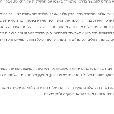
א מחליט להמשיך בדרכו ומתמודד בעצמו עם ההשלכות של התאונה, אבל זוה
וסי אלגבי ממשרד עורכי הדין אלגבי-אגבלי-מלכית שמאחוריו ניסיון רב בטיפו
ת פרטי האירוע במדויק ולספר את הסיפור כפי שאירע בשטח. דבר נוסף שחשו
 באחות קופת חולים או ברופא מומחה מה בדיוק קרה – על מה מעדת, על מה הח
היעשות מכל כיוון אפשרי כדי להמחיש שאכן מדובר במפגע שיכול לגרום נזק"
בקופת החולים, לטיפולים והוצאות רפואיות, כולל דוחות רפואיים ותקצירי רו
ם ציבוריים ניתנת לרשויות המקומיות או העירוניות, למועצות אזוריות ולגופ
וג לאחזקה שוטפת של כל המתקנים שבאחריותן, מתיקון של מתקנים ואלמנטים 
אותה רשות התרשלה בתפקידה וכי ההתרשלות הזו גרמה לתאונה שבגינה מוגשת
ומים גבוהים מאד בהתאם למקרה ולנזק שנגרם.