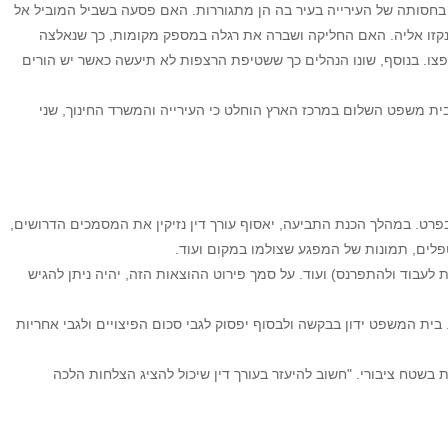
בחסותה של העירייה בעיר בה הן מתגוררות. האם פסעה בשביל המוביל אל
קזו אליה. האם החליקה ושברה את רגלה במספק מקומות, כך שנאלצה
ופצו. בנוסף, שונו הנהלים כך ששטיפת הרצפות לא תיעשה כאשר יש הורים
בית משפט השלום במרכז הארץ הוחלט כי העירייה והמשרד החינוך, שני
פרט. במהלך הכנת התביעה, יאסוף עורך דין נזיקין את המסמכים הדרושים,
פלים, תמונות של המפגע שצולמו במקום ועוד.
ת לעבוד ולהתפרנס) ועוד. על סמך פירוט ההוצאות הזה, יהיה ניתן להגיש
 בית המשפט ידון בבקשה ולבסוף יפסוק לגבי סכום הפיצויים ולגבי אחריות
 בשטח ציבורי. "חשוב להיעזר בעורך דין שיכול להציג הצלחות הלכה