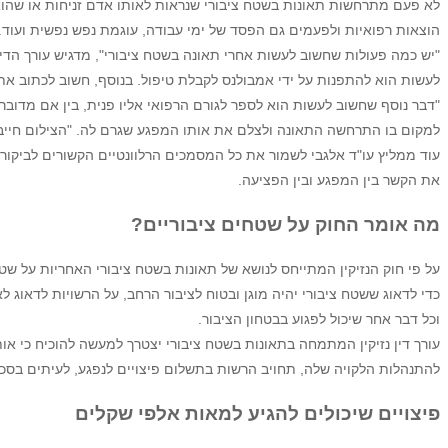
לא פעם מתרחשות תאונות בשטח ציבורי שנראות לאותו אדם זניחות או שהו
הוצאות רפואיות ולפעמים גם הפסד של ימי עבודה, עוגמת נפש נפשית ועוד.
"יש כמה פעולות שחשוב לעשות אחרי תאונה בשטח ציבורי", מדגיש עורך הדין י
לעשות הוא להתפנות על ידי אמבולנס לקבלת טיפול. בנוסף, חשוב לכתוב א
"דבר נוסף שחשוב לעשות הוא לספר לגורם הרפואי אליו פנית, בין אם מדובר
למקום בו התרחשה התאונה ולצלם את אותו המפגע שגרם לה. "הצילום חייב ל
עוד ממליץ עו"ד אלגבי לשמור את כל המסמכים הרלוונטיים הקשורים לביקורים 
את הקשר בין המפגע ובין הפציעה.
מה אומר החוק על שטחים ציבוריים?
על פי חוק הנזיקין המתייחס לנושא של תאונות בשטח ציבורי האחריות על שטחי
כדי לדאוג ששטח ציבורי יהיה מוגן ובטוח לציבור הרחב, על הרשויות לדא
וכל דבר אחר שיכול לפגוע בבטחון הציבור.
עורך דין נזיקין המתמחה בתאונות בשטח ציבורי יצטרך למעשה להוכיח כי 
להתנהלות הלקויה שלה, תחויב הרשות בתשלום פיצויים לנפגע, לעיתים בסכ
פיצויים שיכולים להגיע למאות אלפי שקלים