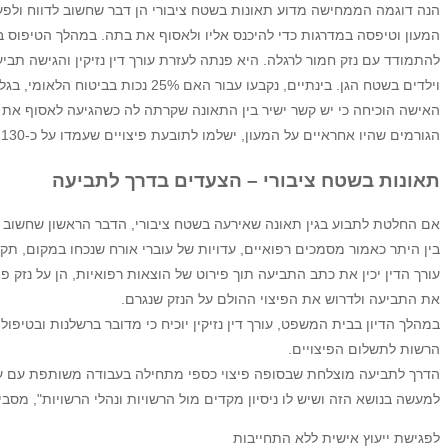
הנה דוגמה הממחישה מדוע תאונות בשטח ציבורי הן דבר שחשוב לדווח ולפע
המעון וטיפסה במדרגות כדי להיכנס אליו ולאסוף את בתה. במהלך הטיפוס
להתמודד עם נזק חמור לרגלה. היא פנתה לעזרת עורך דין נזיקין והגישה תב
וילדים בשטח הגן. בינתיים, נקבעו עבור האם 25% נכות בביטוח הלאומי, בגלל הנזקים לרגלה.
האישה הוכיחה כי יש קשר ישיר בין התאונה שקרתה לה כשהגיעה לאסוף את ב
הגורמים שהיו אחראיים על המעון, ישלמו לתובעת פיצויים שעמדו על כ-130 אלף שקלים בסך הכל.
תאונות בשטח ציבורי – הצעדים בדרך לתביעה
אם החלטת לתבוע בגין תאונה שאירעה בשטח ציבורי, הדבר הראשון שחשוב לע
בין היתר כאמור מסמכים רפואיים, עדויות של עוברי אורח שנכחו במקום, ת
עורך הדין יכין את כתב התביעה תוך פירוט של הוצאות רפואיות, הן על נזק פ
את התביעה ולדרוש את הפיצוי ההולם על הנזק שנגרם.
במהלך הדיון בבית המשפט, עורך דין נזיקין יוכיח כי מדובר ברשלנות ובטיפ
הרשות לתשלום הפיצויים.
הדרך לתביעה מוצלחת שבסופה פיצוי כספי מתחילה בעבודה משותפת עם עורך ד
למעשה בנושא הזה ושיש לו ניסיון מקדים מול הרשויות ונהלי הרשויות", מס
לפגישת ייעוץ אישית ללא התחייבות