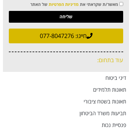
מאשר/ת שקראתי את
מדיניות הפרטיות
של האתר
שליחה
חייגו:
077-8047276
עוד בתחום:
דיני ביטוח
צור קשר
תאונות תלמידים
תאונות בשטח ציבורי
תביעות משרד הביטחון
חברת עורכי הדין
אלגבי – אגבלי
כתובת:
ז'בוטינסקי 9 בני ברק
פנסיית נכות
מתחם BBC מגדל הכשרת הישוב קומה 5