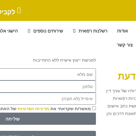
לקביע
אודות
רשלנות רפואית
שירותים נוספים
הישגי אלג
צור קשר
לפגישת ייעוץ אישית ללא התחייבות
דעת
יו של עורך דין
יות רפואיות
גשת כתב אישום
מאשר/ת שקראתי את
מדיניות הפרטיות
של האת
אונת דרכים והן
שליחה