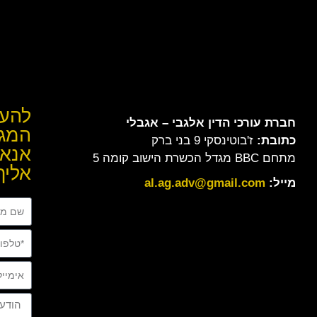
להער
חברת עורכי הדין
אלגבי – אגבלי
המגי
כתובת:
ז'בוטינסקי 9 בני ברק
אנא 
מתחם BBC מגדל הכשרת הישוב קומה 5
אליך
מייל:
al.ag.adv@gmail.com