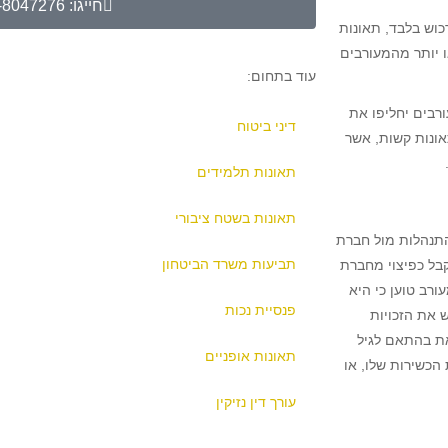
חייגו:
-8047276
כוש בלבד, תאונות
ו יותר מהמעורבים
עוד בתחום:
רבים יחליפו את
דיני ביטוח
אונות קשות, אשר
תאונות תלמידים
תאונות בשטח ציבורי
התנהלות מול חברת
תביעות משרד הביטחון
בל כפיצוי מחברת
רב טוען כי היא
פנסיית נכות
 את הזכויות
את בהתאם לגיל
תאונות אופניים
הכשירות שלו, או
עורך דין נזיקין