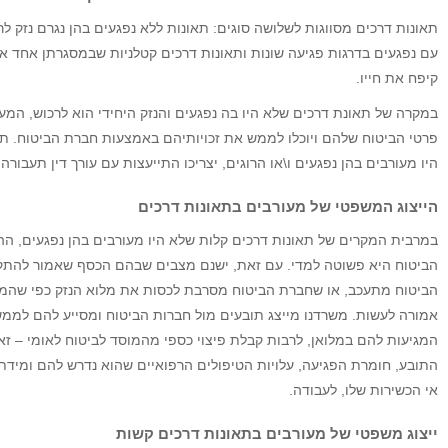
תאונות דרכים מסווגות לשלושה סוגים: תאונות ללא נפגעים בהן נגרם נזק לר
עם נפגעים בדרגות פגיעה שונות ותאונות דרכים קטלניות שבמסגרתן אחד א
קיפח את חייו.
במקרה של תאונת דרכים שלא היו בה נפגעים והנזק היחידי הוא לרכוש, המעו
פרטי הביטוח שלהם ויוכלו לממש את זכויותיהם באמצעות חברת הביטוח. ת
היו מעורבים בהן נפגעים ו\או הרוגים, יצריכו התייעצות עם עורך דין תעבורה.
הייצוג המשפטי של מעורבים בתאונות דרכים
במרבית המקרים של תאונות דרכים קלות שלא היו מעורבים בהן נפגעים, ה
הביטוח היא פשוטה למדי. עם זאת, ישנם מצבים שבהם הכסף שאמור להתק
הביטוח מתעכב, או שחברת הביטוח מסרבת לכסות את מלוא הנזק כפי שהמעו
אמורה לעשות. משרדנו מייצג תובעים מול חברות הביטוח ומסייע להם לממש
המגיעות להם במלואן, לרבות קבלת פיצוי כספי מהמוסד לביטוח לאומי – ז
התובע, חומרת הפגיעה, עלויות הטיפולים הרפואיים שהוא נדרש להם ומידת 
אי הכשירות שלו, לעבודה.
ייצוג משפטי של מעורבים בתאונות דרכים קשות