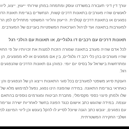
עורך דין דיני תעבורה במשרדנו עוסק ומתמחה במתן שירותי ייעוץ, ייצוג, ליוו
לאנשים שהיו מעורבים בתאונות דרכים קשות, הנחשדים בגרימת תאונת הדר
נפגעים או בתאונת דרכים קטלנית. הייעוץ והליווי המשפטי מתחילים למן הר
למעורבות בתאונה ועד לניהול הערכאות המשפטיות בעניינם של המעורבים.
תאונות דרכים עם רכבים דו גלגליים, או תאונות עם הולכי רגל
לכל אדם שהיה מעורב בתאונה שמורה הזכות למצות את זכויותיו על פי החוק
שהיו מעורבים בהן כלי רכב דו גלגליים, בין אם ממונעים או לא ממונעים, הן 
ומתרחשות בישראל על בסיס יום יומי. כמוהן גם תאונות הדרכים שהנפגעים ב
רגל.
הענקת סיוע משפטי למעורבים בכל סוגי התאונות וייצוג הן של הנפגעים והן
כאחראי בגרימת התאונה. במידה שהפונה הינו נפגע, נפעל למימוש מלא של ה
שלו ולמתן פיצוי כספי מקסימלי, מחברת הביטוח ומגורמים נוספים בהתאם 
עצמה. במידה שהוגש כתב אישום כנגד הפונה בחשד לאחריות ישירה וגרימה
עם נפגעים, יגובש כתב הגנה שיוכל לסייע לו להקל בעונש וכן ליווי המיוצג לכ
ושלבי החקירה המשטרתית.