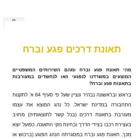
הישגי אלגבי
שירותים נוספים
מידע מקצועי
רשלנות רפואית
מן התקשורת
תאונת דרכים פגע וברח
מהי תאונת פגע וברח ומהם השירותים המשפטיים
המוצעים במשרדנו לנפגעי ו/או לנחשדים במעורבות
בתאונות פגע וברח?
בראש ובראשונה נבהיר ונציין שעל פי סעיף 64 א' לתקנות
התחבורה במדינת ישראל, כל נהג המוצא את עצמו
מעורבת בתאונת דרכים (בכל קשר לתוצאותיה) מחויב
בעצירת רכבו בצידי הדרך ובחינת נזקי התאונה. כפועל יוצא
מכך, תאונת פגע וברח במסגרתה הנהג הפוגע (ברכוש או