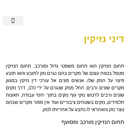
הישגי אלגבי
שירותים נוספים
מידע מקצועי
רשלנות רפואית
מן התקשורת
דיני נזיקין
תחום הנזיקין הוא תחום משפטי גדול ומורכב. תחום הנזיקין
מטפל בטווח עצום של מקרים בהם נגרם נזק לתובע והוא תובע
פיצוי על הנזק שלו. אנשים פונים אל עורכי דין נזיקין במגוון
מקרים שונים ורבים. החל מנזק שנגרם על ידי כלב, דרך נזקים
שונים ורבים לרכוש נזקי גוף נזקים בתוך יחסי עבודה, תאונות
תלמידים, נזקים בשטחים ציבוריים ועוד אין ספור מקרים שבהם
נוצר נזק והאחראי לו נתבע על אחריותו לנזק.
תחום הנזיקין מורכב ומסועף