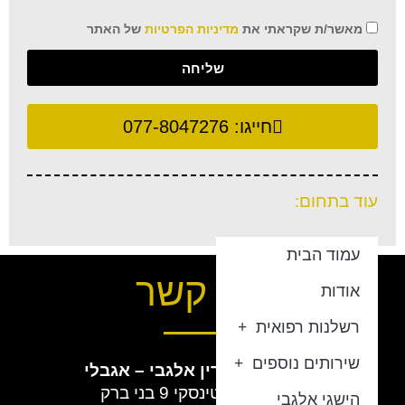
מאשר/ת שקראתי את
מדיניות הפרטיות
של האתר
שליחה
חייגו:
077-8047276
עוד בתחום:
עמוד הבית
צור קשר
אודות
רשלנות רפואית
שירותים נוספים
חברת עורכי הדין
אלגבי – אגבלי
כתובת:
ז'בוטינסקי 9 בני ברק
הישגי אלגבי