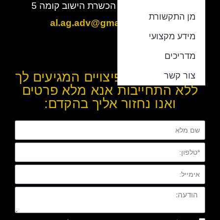
מתחם BBC מגדל הכשרת הישוב קומה 5
מן התקשורת
מייל:
al.ag.adv@gmail.com
מידע מקצועי
מדריכים
להערכת שווי הפיצויים המגיעים לך
צור קשר
ללא התחייבות אנא מלא פרטים
ואנו נחזור אליך בהקדם: