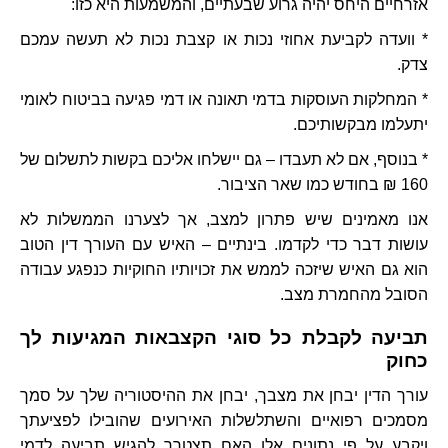
אזרחיים היחס יהיה גרוע שבעתיים, והמשמעות היא כזו:
* וועדה לקביעת אחוזי נכות או קצבת נכות לא תעשה עמכם
צדק.
* המחלקות העוסקות בדמי תאונה או דמי פגיעה בביטוח לאומי
יתעלמו מבקשותיכם.
* בנוסף, אם לא תעבדו – גם יישלחו אליכם בקשות לתשלום של
160 ₪ בחודש כמו שאר הציבור.
אנו מאמינים שיש פתרון למצב, אך לצערנו הממשלות לא
עושות דבר כדי לקדמו. בינתיים – האיש עם העורך דין הטוב
הוא גם האיש שיזכה לממש את זכויותיו החוקיות כנפגע עבודה
הסובל מהחמרת מצב.
תביעה לקבלת כל סוגי הקצבאות המגיעות לך
כחוק
עורך הדין יבחן את מצבך, יבחן את ההיסטוריה שלך על סמך
מסמכים רפואיים והשתלשלות האירועים שהובילו לפציעתך
ויקבע על פי נתונים אלו האם תצטרך להגיש תביעה לדמי