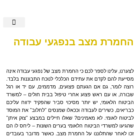
הישגי אלגבי
שירותים נוספים
מידע מקצועי
רשלנות רפואית
מן התקשורת
החמרת מצב בנפגעי עבודה
לצערנו, עלינו לספר לכם כי החמרת מצב של נפגעי עבודה אינה
מסייעת להם לקדם את עתידם הכלכלי לנוכח התבוננות בלבד.
רוצה לומר, גם אם הגעתם פצועים, מדממים, עם יד או רגל
שבורה, או עם ראש פצוע אחרי טיפול בבית חולים – למשרד
הביטוח הלאומי, יש יותר מסיכוי סביר שהפקיד ידווח עליכם
כבריאים, כשירים לעבודה וככאלו שמנסים "לחלוב" את המוסד
לביטוח לאומי. לא מאמינים? שאלו חיילים במבצע "צוק איתן"
שהגיעו למשרדי הביטוח הלאומי בערים השונות – ליחס לו הם
זכו לאחר שהתלוננו על החמרת מצב. כאשר מדובר בעובדים