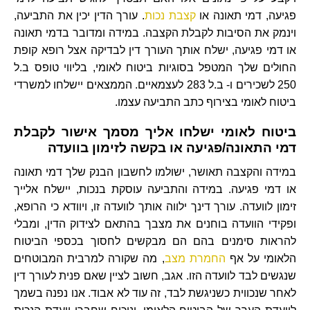
פגיעה, דמי תאונה או
קצבת נכות
. עורך הדין יכין את התביעה,
וינמק את הסיבות לקבלת הקצבה. במידה ומדובר בדמי תאונה
או דמי פגיעה, ישלח אותך העורך דין לבדיקה אצל רופא קופת
החולים שלך המטפל בסוגיות ביטוח לאומי, בליווי טופס ב.ל
250 לשכירים ו- ב.ל 283 לעצמאיים. הממצאים יישלחו למשרדי
ביטוח לאומי בצירוף כתב התביעה עצמו.
ביטוח לאומי ישלחו אליך מסמך אישור לקבלת
דמי התאונה/פגיעה או בקשה לזימון בוועדה
במידה והקצבה תאושר, ישולמו לחשבון הבנק שלך דמי תאונה
או דמי פגיעה. במידה והתביעה עוסקת בנכות, יישלח אלייך
זימון לוועדה. עורך דינך ילווה אותך לוועדה זו, ויוודא כי הרופא,
ופקידי הוועדה בוחנים את מצבך בהתאם לצידוק הדין, ומבלי
להראות סימנים בהם הם מבקשים לחסוך בכספי הביטוח
הלאומי על אף
החמרת מצב
, מה שקורה למרבית המבוטחים
שנגשים לבד לוועדה הזו. אגב, חשוב לציין שאם פנית לעורך דין
לאחר שנכווית כשניגשת לבד, זה עוד לא אבוד. אנו נפנה בשמך