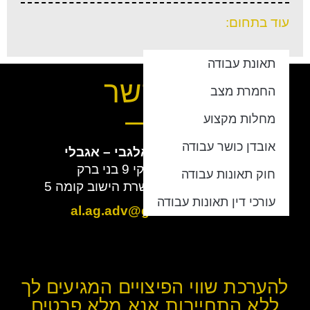
עוד בתחום:
תאונת עבודה
צור קשר
החמרת מצב
מחלות מקצוע
אובדן כושר עבודה
חברת עורכי הדין
אלגבי – אגבלי
כתובת:
ז'בוטינסקי 9 בני ברק
חוק תאונות עבודה
מתחם BBC מגדל הכשרת הישוב קומה 5
עורכי דין תאונות עבודה
מייל:
al.ag.adv@gmail.com
להערכת שווי הפיצויים המגיעים לך
ללא התחייבות אנא מלא פרטים