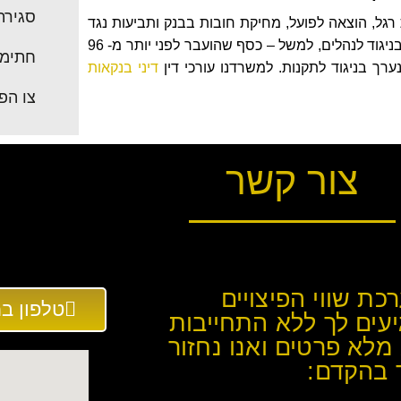
סגירת
 רגל, הוצאה לפועל, מחיקת חובות בבנק ותביעות נגד
הבנקים. המשרד ייצג לקוחות שהבנק רשם עליהם דיווחים כוזבים בניגוד לנהלים, למשל – כסף שהועבר לפני יותר מ- 96
חתימת
רך בניגוד לתקנות. למשרדנו עורכי דין
דיני בנקאות
צו הפ
צור קשר
כת שווי הפיצויים
טלפון במשרד: 
עים לך ללא התחייבות
מלא פרטים ואנו נחזור
 בהקדם: