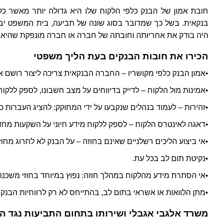
חובת אמון של הבנק כלפי הלקוח שלו היא גדולה יותר מאשר כ
בנקאית. בשל כך שמדובר בסוג שונה של תביעה, בית המשפט יבד
היה בודק את אחריותה וחובתה של חברה או חברה מונפקת שהיא 100% פרטית.
הכירו את חובות הבנקים בעת הליך משפטי
•אמון הבנק כלפי מקושריו – החברה הבנקאית צריכה ליצור רושם אמ
•אמינות מול הלקוח – לדייק בדיווחים על מצב חשבונו, לספק ללקוח
•זהירות – לעמוד בנהלים שנקבעו על ידי המחוקק: להציג העברות כספים עד 96 
•דאגה לאינטרס הלקוח – לספק ללקוח מידע חיוני על השקעות מחד 
•אי ביצוע הליכים רשלניים שאינם בחוזה – על הבנק לא לחרוג מחוז
•נקיטת תום לב בכל עת.
•אי הסתרת מידע מהלקוח במהלך חוזה: נפוץ במיוחד בחוזי משכנתא
•מתן הלוואות או אשראי בתום לב, בהתייחס לא רק לרווחיות הבנק 
משרד אלגבי אגבלי ושירותו בתחום התביעות נגד ה