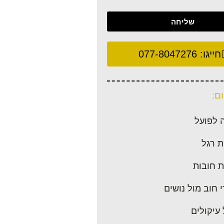
שליחה
חייגו:
077-8047276
ם:
 לפועל
 רגל
 חובות
 חוב מול נושים
 עיקולים