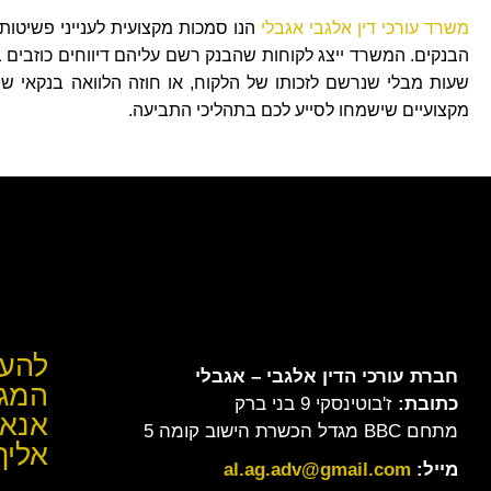
משרד עורכי דין אלגבי אגבלי
הנו סמכות מקצועית לענייני פשיטות
שעות מבלי שנרשם לזכותו של הלקוח, או חוזה הלוואה בנקאי שנע
מקצועיים שישמחו לסייע לכם בתהליכי התביעה.
להער
חברת עורכי הדין
אלגבי – אגבלי
המגי
כתובת:
ז'בוטינסקי 9 בני ברק
אנא 
מתחם BBC מגדל הכשרת הישוב קומה 5
אליך
מייל:
al.ag.adv@gmail.com