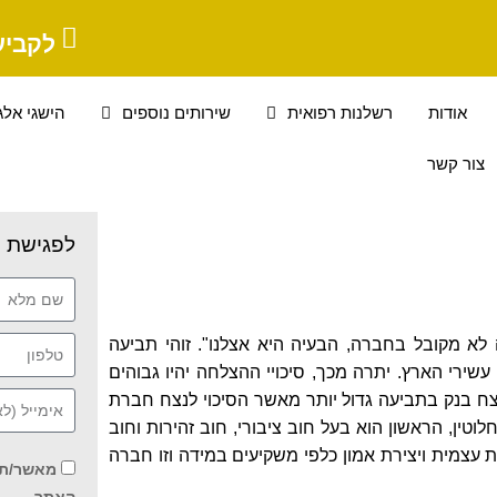
לקביע
אודות
רשלנות רפואית
שירותים נוספים
הישגי אלג
צור קשר
לפגישת י
לא מקובל בחברה, הבעיה היא אצלנו". זוהי תביעה
ירי הארץ. יתרה מכך, סיכויי ההצלחה יהיו גבוהים
צח בנק בתביעה גדול יותר מאשר הסיכוי לנצח חברת
וטין, הראשון הוא בעל חוב ציבורי, חוב זהירות וחוב
 100% פרטיות להן יש רק 2 חובות: רווחיות עצמית ויצירת אמון כלפי משקיעים במידה וזו חברה
מאשר/ת