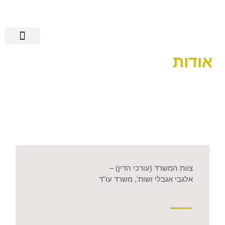
הישגי אלגבי
שירותים נוספים
מידע מקצועי
רשלנות רפואית
מן התקשורת
אודות
צוות המשרד (עורכי הדין) –
אלגבי אגבלי ושות', משרד עו"ד